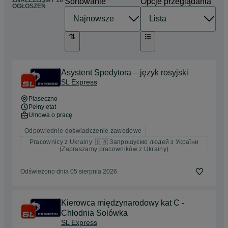
ZNALEŹLIŚMY 10
Sortowanie
Opcje przeglądania
OGŁOSZEŃ
Asystent Spedytora – język rosyjski
SL Express
Piaseczno
Pełny etat
Umowa o pracę
Odpowiednie doświadczenie zawodowe
Pracownicy z Ukrainy: 🇺🇦 Запрошуємо людей з України
(Zapraszamy pracowników z Ukrainy)
Odświeżono dnia 05 sierpnia 2026
Kierowca międzynarodowy kat C -
Chłodnia Solówka
SL Express