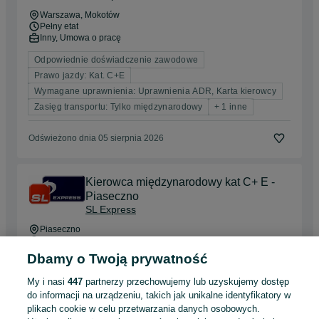
Warszawa
, Mokotów
Pełny etat
Inny, Umowa o pracę
Odpowiednie doświadczenie zawodowe
Prawo jazdy: Kat. C+E
Wymagane uprawnienia: Uprawnienia ADR, Karta kierowcy
Zasięg transportu: Tylko międzynarodowy
+ 1 inne
Odświeżono dnia 05 sierpnia 2026
Kierowca międzynarodowy kat C+ E -
Piaseczno
SL Express
Piaseczno
Pełny etat
Inny, Umowa o pracę
Dbamy o Twoją prywatność
Odpowiednie doświadczenie zawodowe
My i nasi
447
partnerzy przechowujemy lub uzyskujemy dostęp
Prawo jazdy: Kat. C+E
do informacji na urządzeniu, takich jak unikalne identyfikatory w
Wymagane uprawnienia: Uprawnienia ADR, Karta kierowcy
plikach cookie w celu przetwarzania danych osobowych.