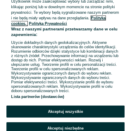
Zasięg transportu: Tylko międzynarodowy
+ 1 inne
Użytkownik może zaakceptować wybory lub zarządzać nimi,
klikając poniżej lub w dowolnym momencie na stronie polityki
prywatności. Te wybory będą sygnalizowane naszym partnerom
Odświeżono dnia 05 sierpnia 2026
i nie będą miały wpływu na dane przeglądania.
Polityka
cookies,
Polityka Prywatności
Wraz z naszymi partnerami przetwarzamy dane w celu
Asystent/ka w dziale kadr –język rosyjski
zapewnienia:
firma transportowa,Piaseczno
Użycie dokładnych danych geolokalizacyjnych. Aktywne
SL Express
skanowanie charakterystyki urządzenia do celów identyfikacji.
Rozumienie odbiorców dzięki statystyce lub kombinacji danych
Piaseczno
z różnych źródeł. Przechowywanie informacji na urządzeniu lub
Pełny etat
dostęp do nich. Pomiar efektywności reklam. Rozwój i
Umowa o pracę
ulepszanie usług. Tworzenie profili w celu personalizacji treści.
Tworzenie profili w celu spersonalizowanych reklam.
Odpowiednie doświadczenie zawodowe
Wykorzystywanie ograniczonych danych do wyboru reklam.
Miejsce pracy: W siedzibie firmy
Wykorzystywanie ograniczonych danych do wyboru treści.
Pomiar efektywności treści. Wykorzystanie profili do wyboru
Pracownicy z Ukrainy: 🇺🇦 Запрошуємо людей з України
spersonalizowanych reklam. Wykorzystywanie profili w celu
(Zapraszamy pracowników z Ukrainy)
doboru spersonalizowanych treści.
Lista partnerów (dostawców)
Odświeżono dnia 02 sierpnia 2026
Akceptuj wszystkie
Akceptuj niezbędne